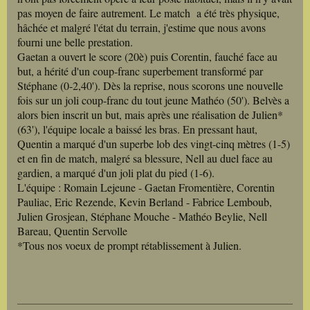
pas moyen de faire autrement. Le match a été très physique,
hâchée et malgré l'état du terrain, j'estime que nous avons
fourni une belle prestation.
Gaetan a ouvert le score (20è) puis Corentin, fauché face au
but, a hérité d'un coup-franc superbement transformé par
Stéphane (0-2,40'). Dès la reprise, nous scorons une nouvelle
fois sur un joli coup-franc du tout jeune Mathéo (50'). Belvès a
alors bien inscrit un but, mais après une réalisation de Julien*
(63'), l'équipe locale a baissé les bras. En pressant haut,
Quentin a marqué d'un superbe lob des vingt-cinq mètres (1-5)
et en fin de match, malgré sa blessure, Nell au duel face au
gardien, a marqué d'un joli plat du pied (1-6).
L'équipe : Romain Lejeune - Gaetan Fromentière, Corentin
Pauliac, Eric Rezende, Kevin Berland - Fabrice Lemboub,
Julien Grosjean, Stéphane Mouche - Mathéo Beylie, Nell
Bareau, Quentin Servolle
*Tous nos voeux de prompt rétablissement à Julien.