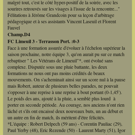
malgré tout, c'est le côté hyper-positif de la soirée, avec les
sourires retrouvés sur les visages à l'issue de la rencontre..."
Félitations à Jérôme Grandcoin pour sa leçon d'arbitrage
pédagogique et à ses assistants Vincent Laseuil et Florent
Fauvel
Champ.D4
FC Limeuil 3 - Terrasson Port. :0-3
Face à une formation assurée d'évoluer à l'échelon supérieur la
saison prochaine, notre équipe 3, qu'on aurait pu sur ce match
rebaptiser " Les Vétérans de Limeuil"*, ont évolué sans
complexe. Disputée sous une pluie battante, les deux
formations ne nous ont pas moins crédités de beaux
mouvements. On s'acheminait ainsi sur un score nul à la pause
mais Robert, auteur de plusieurs belles parades, ne pouvait
s'opposer à une reprise à une reprise à bout portant (0-1,45').
Le poids des ans, ajouté à la pluie, a semblé plus lourd à
porter en seconde période. Au courage, nos anciens n'ont rien
lâché et s'ils ont encaissé deux nouveaux buts, un au début et
un autre en fin de match, ils méritent d'être félicités.
*L'équipe : Robert Delpech (59 ans) - Corentin Pauliac (29),
Paul Yerby (48), Eric Rezende (50) - Laurent Marty (51), Igor