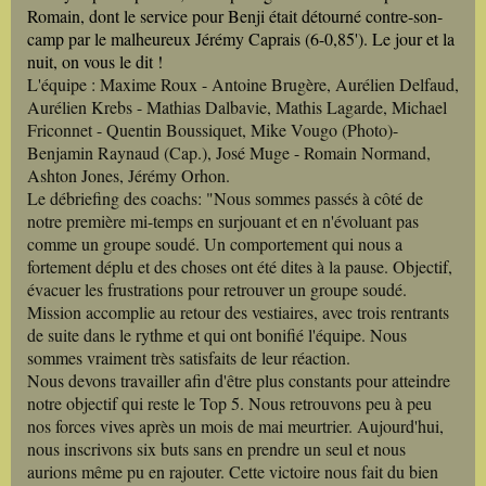
Romain, dont le service pour Benji était détourné contre-son-
camp par le malheureux Jérémy Caprais (6-0,85'). Le jour et la
nuit, on vous le dit !
L'équipe : Maxime Roux - Antoine Brugère, Aurélien Delfaud,
Aurélien Krebs - Mathias Dalbavie, Mathis Lagarde, Michael
Friconnet - Quentin Boussiquet, Mike Vougo (Photo)-
Benjamin Raynaud (Cap.), José Muge - Romain Normand,
Ashton Jones, Jérémy Orhon.
Le débriefing des coachs: "Nous sommes passés à côté de
notre première mi-temps en surjouant et en n'évoluant pas
comme un groupe soudé. Un comportement qui nous a
fortement déplu et des choses ont été dites à la pause. Objectif,
évacuer les frustrations pour retrouver un groupe soudé.
Mission accomplie au retour des vestiaires, avec trois rentrants
de suite dans le rythme et qui ont bonifié l'équipe. Nous
sommes vraiment très satisfaits de leur réaction.
Nous devons travailler afin d'être plus constants pour atteindre
notre objectif qui reste le Top 5. Nous retrouvons peu à peu
nos forces vives après un mois de mai meurtrier. Aujourd'hui,
nous inscrivons six buts sans en prendre un seul et nous
aurions même pu en rajouter. Cette victoire nous fait du bien