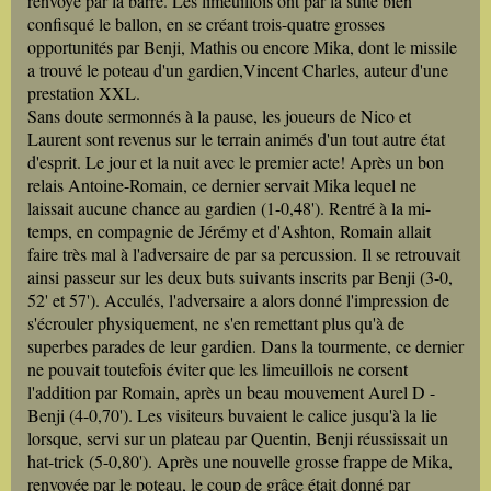
renvoyé par la barre. Les limeuillois ont par la suite bien
confisqué le ballon, en se créant trois-quatre grosses
opportunités par Benji, Mathis ou encore Mika, dont le missile
a trouvé le poteau d'un gardien,Vincent Charles, auteur d'une
prestation XXL.
Sans doute sermonnés à la pause, les joueurs de Nico et
Laurent sont revenus sur le terrain animés d'un tout autre état
d'esprit. Le jour et la nuit avec le premier acte! Après un bon
relais Antoine-Romain, ce dernier servait Mika lequel ne
laissait aucune chance au gardien (1-0,48'). Rentré à la mi-
temps, en compagnie de Jérémy et d'Ashton, Romain allait
faire très mal à l'adversaire de par sa percussion. Il se retrouvait
ainsi passeur sur les deux buts suivants inscrits par Benji (3-0,
52' et 57'). Acculés, l'adversaire a alors donné l'impression de
s'écrouler physiquement, ne s'en remettant plus qu'à de
superbes parades de leur gardien. Dans la tourmente, ce dernier
ne pouvait toutefois éviter que les limeuillois ne corsent
l'addition par Romain, après un beau mouvement Aurel D -
Benji (4-0,70'). Les visiteurs buvaient le calice jusqu'à la lie
lorsque, servi sur un plateau par Quentin, Benji réussissait un
hat-trick (5-0,80'). Après une nouvelle grosse frappe de Mika,
renvoyée par le poteau, le coup de grâce était donné par