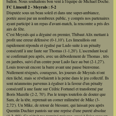
ballon. Nous souhaitons bon vent à l'équipe de Michael Doche.
FC Limeuil 2 - Meyrals : 5-2
Disputée sous un beau soleil et dans une super-ambiance,
portée aussi par un nombreux public, y compris nos partenaires
ayant participé à un repas d'avant-match, la rencontre a pris des
airs de fête.
C'est Meyrals qui a dégainé en premier, Thibaut Alix mettant à
profit une erreur défensive (0-1,10'). Les limeuillois ont
rapidement répondu et égalisé par Ludo suite à un pénalty
consécutif à une faute sur Thomas (1-1,20'). L'ascendant local
se confirmait peu après, avec un débordement de Thomas , très
en jambes, suivi d'un centre pour Ludo face au but (2-1,27').
Louis trouvait encore la barre avant une pause bienvenue.
Nullement résignés, courageux, les joueurs de Meyrals n'ont
rien lâché, mais se révélaientt à la peine dans le jeu collectif. Ils
sont néanmoins parvenus à égaliser à la faveur d'un pénalty
consécutif à une faute sur Cédric Fortunel et transformé par
Boris Mazelle (2-2, 70'). Pas le temps toutefois de douter que
Sam, de la tête, reprenait un corner milimétré de Mike (3-
2,72'). Un Mike, de retour de blessure, qui laissait peu après
Quentin Duchier pantois sur une reprise d'une pureté absolue
(4-2, 80'). Ce n'était pas terminé puisque, aussi à l'aise avec un