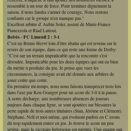
ressemblé à un tour de force. Pour terminer dignement la
saison, il nous faudra s'armer de courage. Nous restons
confiants car le groupe n'en manque pas."
Excellent arbitre d' Aubin Soler, assisté de Marie-France
Pianezzola et Riad Latioui.
Belvès - FC Limeuil 2 : 3-1
C'est un Bruno Hervé loin d'être abattu qui est revenu sur le
revers de son équipe, dans ce qui reste une forme de Derby:
"C'est sur un terrain impraticable que la rencontre s'est
déroulée. Impraticable pour les deux équipes qui ont eu bien
du mérite à produire du jeu. Je pense que vues les
circonstances, la consigne avait été donnée aux arbitres de
jouer coûte que coûte.
En première mi-temps, nous nous faisons transpercer trois fois
dans l'axe par Ken Granger pour un score de 3-0 à la pause.
A notre décharge, aux nombreuses absences de joueurs
majeurs dans chaque ligne, se sont ajoutées sur blessures la
perte rapide de trois autres titulaires (Stan, Jérôme et Clément).
Stéphane, Nell et moi-même, qui évoluont parfois en C avons
dû trop rapidement entrer en jeu. Je trouve le score un peu
sévère, mais la vicctoire belvésoise est méritée. Une équipe qui