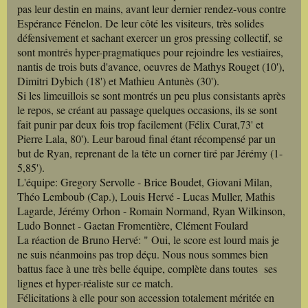
pas leur destin en mains, avant leur dernier rendez-vous contre
Espérance Fénelon. De leur côté les visiteurs, très solides
défensivement et sachant exercer un gros pressing collectif, se
sont montrés hyper-pragmatiques pour rejoindre les vestiaires,
nantis de trois buts d'avance, oeuvres de Mathys Rouget (10'),
Dimitri Dybich (18') et Mathieu Antunès (30').
Si les limeuillois se sont montrés un peu plus consistants après
le repos, se créant au passage quelques occasions, ils se sont
fait punir par deux fois trop facilement (Félix Curat,73' et
Pierre Lala, 80'). Leur baroud final étant récompensé par un
but de Ryan, reprenant de la tête un corner tiré par Jérémy (1-
5,85').
L'équipe: Gregory Servolle - Brice Boudet, Giovani Milan,
Théo Lemboub (Cap.), Louis Hervé - Lucas Muller, Mathis
Lagarde, Jérémy Orhon - Romain Normand, Ryan Wilkinson,
Ludo Bonnet - Gaetan Fromentière, Clément Foulard
La réaction de Bruno Hervé: " Oui, le score est lourd mais je
ne suis néanmoins pas trop déçu. Nous nous sommes bien
battus face à une très belle équipe, complète dans toutes ses
lignes et hyper-réaliste sur ce match.
Félicitations à elle pour son accession totalement méritée en