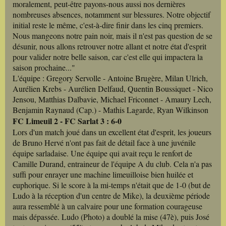
moralement, peut-être payons-nous aussi nos dernières
nombreuses absences, notamment sur blessures. Notre objectif
initial reste le même, c'est-à-dire finir dans les cinq premiers.
Nous mangeons notre pain noir, mais il n'est pas question de se
désunir, nous allons retrouver notre allant et notre état d'esprit
pour valider notre belle saison, car c'est elle qui impactera la
saison prochaine..."
L'équipe : Gregory Servolle - Antoine Brugère, Milan Ulrich,
Aurélien Krebs - Aurélien Delfaud, Quentin Boussiquet - Nico
Jensou, Matthias Dalbavie, Michael Friconnet - Amaury Lech,
Benjamin Raynaud (Cap.) - Mathis Lagarde, Ryan Wilkinson
FC Limeuil 2 - FC Sarlat 3 : 6-0
Lors d'un match joué dans un excellent état d'esprit, les joueurs
de Bruno Hervé n'ont pas fait de détail face à une juvénile
équipe sarladaise. Une équipe qui avait reçu le renfort de
Camille Durand, entraineur de l'équipe A du club. Cela n'a pas
suffi pour enrayer une machine limeuilloise bien huilée et
euphorique. Si le score à la mi-temps n'était que de 1-0 (but de
Ludo à la réception d'un centre de Mike), la deuxième période
aura ressemblé à un calvaire pour une formation courageuse
mais dépassée. Ludo (Photo) a doublé la mise (47è), puis José