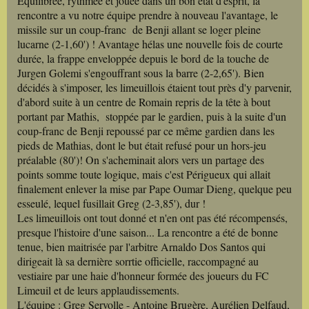
Equilibrée, rythmée et jouée dans un bon état d'esprit, la
rencontre a vu notre équipe prendre à nouveau l'avantage, le
missile sur un coup-franc de Benji allant se loger pleine
lucarne (2-1,60') ! Avantage hélas une nouvelle fois de courte
durée, la frappe enveloppée depuis le bord de la touche de
Jurgen Golemi s'engouffrant sous la barre (2-2,65'). Bien
décidés à s'imposer, les limeuillois étaient tout près d'y parvenir,
d'abord suite à un centre de Romain repris de la tête à bout
portant par Mathis, stoppée par le gardien, puis à la suite d'un
coup-franc de Benji repoussé par ce même gardien dans les
pieds de Mathias, dont le but était refusé pour un hors-jeu
préalable (80')! On s'acheminait alors vers un partage des
points somme toute logique, mais c'est Périgueux qui allait
finalement enlever la mise par Pape Oumar Dieng, quelque peu
esseulé, lequel fusillait Greg (2-3,85'), dur !
Les limeuillois ont tout donné et n'en ont pas été récompensés,
presque l'histoire d'une saison... La rencontre a été de bonne
tenue, bien maitrisée par l'arbitre Arnaldo Dos Santos qui
dirigeait là sa dernière sorrtie officielle, raccompagné au
vestiaire par une haie d'honneur formée des joueurs du FC
Limeuil et de leurs applaudissements.
L'équipe : Greg Servolle - Antoine Brugère, Aurélien Delfaud,