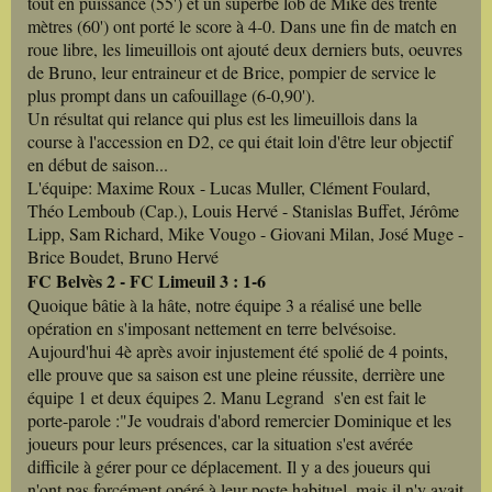
tout en puissance (55') et un superbe lob de Mike des trente
mètres (60') ont porté le score à 4-0. Dans une fin de match en
roue libre, les limeuillois ont ajouté deux derniers buts, oeuvres
de Bruno, leur entraineur et de Brice, pompier de service le
plus prompt dans un cafouillage (6-0,90').
Un résultat qui relance qui plus est les limeuillois dans la
course à l'accession en D2, ce qui était loin d'être leur objectif
en début de saison...
L'équipe: Maxime Roux - Lucas Muller, Clément Foulard,
Théo Lemboub (Cap.), Louis Hervé - Stanislas Buffet, Jérôme
Lipp, Sam Richard, Mike Vougo - Giovani Milan, José Muge -
Brice Boudet, Bruno Hervé
FC Belvès 2 - FC Limeuil 3 : 1-6
Quoique bâtie à la hâte, notre équipe 3 a réalisé une belle
opération en s'imposant nettement en terre belvésoise.
Aujourd'hui 4è après avoir injustement été spolié de 4 points,
elle prouve que sa saison est une pleine réussite, derrière une
équipe 1 et deux équipes 2. Manu Legrand s'en est fait le
porte-parole :"Je voudrais d'abord remercier Dominique et les
joueurs pour leurs présences, car la situation s'est avérée
difficile à gérer pour ce déplacement. Il y a des joueurs qui
n'ont pas forcément opéré à leur poste habituel, mais il n'y avait