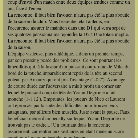
coup d'envoi d'un match entre deux équipes tendues comme un
arc, face à l'enjeu.
La rencontre, il faut bien l'avouer, n'aura pas été la plus aboutie
de la saison du club. Mais l'essentiel était ailleurs, en
l'occurence assurer le maintien dans une D1 qui verra sept de
ses quatorze pensionnaires rejoindre la D2 ! Une totale ineptie.
La rencontre, il faut bien l'avouer, n'aura pas été la plus aboutie
de la saison.
L'équipe visiteuse, plus athlétique, a dans un premier temps,
par son pressing posée des problèmes. Ce sont pourtant les
limeuillois qui, à la faveur d'un puissant coup-franc de Mika du
bord de la touche,imparablement repris de la tête au second
poteau par Amaury qui ont pris l'avantage (1-0,7'). Avantage
de courte durée car l'adversaire a mis à profit un corner sur
lequel le puissant coup de tête de Yoann Degroote a fait
mouche (1-1,12'). Empruntés, les joueurs de Nico et Laurent
ont éprouvés par la suite des difficultés pour trouver leurs
attaquants, par ailleurs bien muselés. Juste avant la pause, Faux
bénéficiait même d'un pénalty sur lequel Yoann Degroote ne
trouvait pas le cadre...! Un tournant dans la rencontre
assurément, car rentrer aux vestiaires en étant mené au score
aurait porté un coup terrible, moralement.