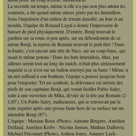
La seconde mi-temps, même si elle n'a pas non plus atteint les
sommets, a été quand même mieux gérée par les limeuillois.
Sous l'impulsion d'un milieu de terrain densifié, au four et au
moulin, l'équipe de Renaud Legal a donné l'impression de
baisser de pied physiquement. D'entrée, Benji trouvait le
gardien sur sa route et peu après, sur un débordement de ce
même Benji, la reprise de Romain trouvait le petit filet ! Dans
la foulée, c'est encore une tête de Nico, sur un coup-franc, qui
rasait le même poteau ! Dans les buts limeuillois, Max, par
ailleurs serein tout au long du match, n'était plus sérieusement
inquiété si ce n'est sur un ballon renvoyé par sa barre ! Même si
un nul suffisait à son bonheur, l'équipe a poussé jusqu'au bout
pour l'emporter. Tel un symbole, la délivrance est arrivée des
pieds de son capitaine Benji, qui venait fusiller Pablo Saley,
suite à une ouverture de Mika, déviée de la tête par Romain (2-
1,85'). Un Pablo Saley, malheureux, qui se retrouvait par la
suite expulsé après une grosse faute hors de sa surface sur un
intenable Benji (87').
L'équipe : Maxime Roux (Photo)- Antoine Brugère, Aurélien
Delfaud, Aurélien Krebs - Nicolas Jensou, Mathias Dalbavie,
Michael Friconnet (Photo), Ashton Jones, Amaury Lech -