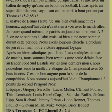
ballon de rugby qu'avec un ballon de football, Lucas après un
super débordement, voyait son centre repris à bout-portant par
Thomas ! (5-2,85') !
L'analyse de Bruno Hervé:"Je suis bien évidemment très
heureux, aujourd'hui cela n'avait rien à voir avec le match aller.
Je trouve quand même que parfois on joue à se faire peur. A 2-
2, on ne se sent pas à l'abri mais j'ai bien aimé notre sérénité
durant cette période. Nous avons toujours cherché à produire
du jeu et au final, notre victoire apparait logique.
Après un hiver cahotique, peut-être dû aux multiples remises
de matchs, nous sommes bien revenus (une seule défaite face
au leader Foot Sud Bastide sur les trois derniers mois), nous
possédons aussi la meilleure attaque du Championnat avec 55
buts inscrits. C'est de bon augure pour la suite de la
compétition. Nous sommes aujourd'hui 3è du Championnat à 3
points du second Périgord Noir.
L'équipe : Gregory Servolle - Lucas Muller, Clément Foulard,
Théo Lemboub, Louis Hervé (Cap.) - Stanislas Buffet, Jérôme
Lipp, Sam Richard, Jérémy Orhon - Ludo Bonnet, Thomas
Fouillet - Giovani Milan, Mike Vougo, Brice Boudet
USA Terrasson 2 - FC Limeuil 3 : 2-4