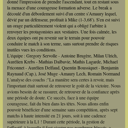
donné l'impression de prendre l'ascendant, tout en restant sous
la menace d'une courageuse formation adverse. Le break a
découlé d'un débordement suivi d'un centre s'Amaury lequel,
dévié par un défenseur, profitait à Mike (1-3,68'). S'en est suivi
un orage particulièrement violent qui a obligé l'arbitre à
renvoyer les protagonistes aux vestiaires. Une fois calmée, les
deux équipes ont pu revenir sur le terrain pour pouvoir
conduire le match à son terme, sans surtout prendre de risques
inutiles vues les conditions.
L'équipe : Gregory Servolle - Antoine Brugère, Milan Ulrich,
Aurélien Krebs - Mathias Dalbavie, Mathis Lagarde, Michael
Friconnet - Aurélien Delfaud, Quentin Boussiquet - Benjamin
Raynaud (Cap.), José Muge -Amaury Lech, Romain Normand
L'analyse des coachs :"La manière sera certes à revoir, mais
l'important était surtout de retrouver le goût de la victoire. Nous
avions besoin de se rassurer, de retrouver de la confiance après
une période de doute. Ce succès, face à une équipe
courageuse, fait du bien dans les têtes. Nous allons enfin
pouvoir bénéficier d'une semaine sans compétition, après sept
matchs à haute intensité en 21 jours, soit à une cadence
supérieure à la L1 ! Durant cette période, la gestion de
l'effectif, à laquelle il faut ajouter nos nombreux blessés, a