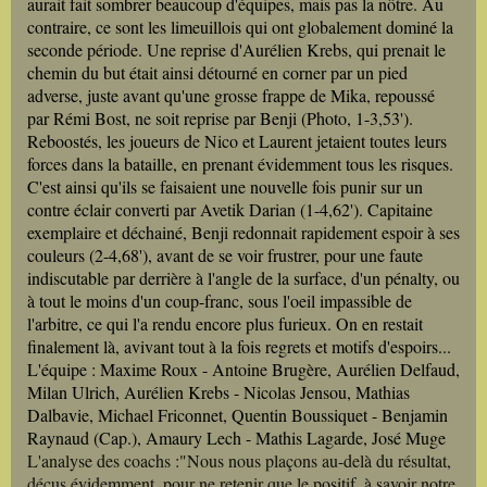
aurait fait sombrer beaucoup d'équipes, mais pas la nôtre. Au
contraire, ce sont les limeuillois qui ont globalement dominé la
seconde période. Une reprise d'Aurélien Krebs, qui prenait le
chemin du but était ainsi détourné en corner par un pied
adverse, juste avant qu'une grosse frappe de Mika, repoussé
par Rémi Bost, ne soit reprise par Benji (Photo, 1-3,53').
Reboostés, les joueurs de Nico et Laurent jetaient toutes leurs
forces dans la bataille, en prenant évidemment tous les risques.
C'est ainsi qu'ils se faisaient une nouvelle fois punir sur un
contre éclair converti par Avetik Darian (1-4,62'). Capitaine
exemplaire et déchainé, Benji redonnait rapidement espoir à ses
couleurs (2-4,68'), avant de se voir frustrer, pour une faute
indiscutable par derrière à l'angle de la surface, d'un pénalty, ou
à tout le moins d'un coup-franc, sous l'oeil impassible de
l'arbitre, ce qui l'a rendu encore plus furieux. On en restait
finalement là, avivant tout à la fois regrets et motifs d'espoirs...
L'équipe : Maxime Roux - Antoine Brugère, Aurélien Delfaud,
Milan Ulrich, Aurélien Krebs - Nicolas Jensou, Mathias
Dalbavie, Michael Friconnet, Quentin Boussiquet - Benjamin
Raynaud (Cap.), Amaury Lech - Mathis Lagarde, José Muge
L'analyse des coachs :"Nous nous plaçons au-delà du résultat,
déçus évidemment, pour ne retenir que le positif, à savoir notre