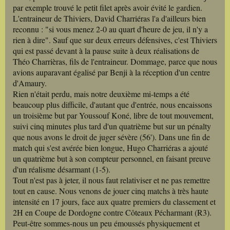
par exemple trouvé le petit filet après avoir évité le gardien.
L'entraineur de Thiviers, David Charriéras l'a d'ailleurs bien
reconnu : "si vous menez 2-0 au quart d'heure de jeu, il n'y a
rien à dire". Sauf que sur deux erreurs défensives, c'est Thiviers
qui est passé devant à la pause suite à deux réalisations de
Théo Charrièras, fils de l'entraineur. Dommage, parce que nous
avions auparavant égalisé par Benji à la réception d'un centre
d'Amaury.
Rien n'était perdu, mais notre deuxième mi-temps a été
beaucoup plus difficile, d'autant que d'entrée, nous encaissons
un troisième but par Youssouf Koné, libre de tout mouvement,
suivi cinq minutes plus tard d'un quatrième but sur un pénalty
que nous avons le droit de juger sévère (56'). Dans une fin de
match qui s'est avérée bien longue, Hugo Charriéras a ajouté
un quatrième but à son compteur personnel, en faisant preuve
d'un réalisme désarmant (1-5).
Tout n'est pas à jeter, il nous faut relativiser et ne pas remettre
tout en cause. Nous venons de jouer cinq matchs à très haute
intensité en 17 jours, face aux quatre premiers du classement et
2H en Coupe de Dordogne contre Côteaux Pécharmant (R3).
Peut-être sommes-nous un peu émoussés physiquement et