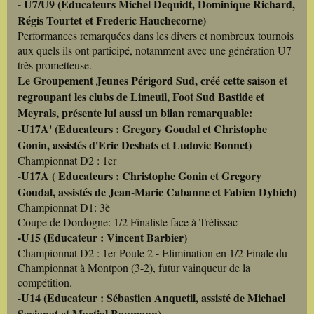
- U7/U9 (Educateurs Michel Dequidt, Dominique Richard,
Régis Tourtet et Frederic Hauchecorne)
Performances remarquées dans les divers et nombreux tournois
aux quels ils ont participé, notamment avec une génération U7
très prometteuse.
Le Groupement Jeunes Périgord Sud, créé cette saison et
regroupant les clubs de Limeuil, Foot Sud Bastide et
Meyrals, présente lui aussi un bilan remarquable:
-U17A' (Educateurs : Gregory Goudal et Christophe
Gonin, assistés d'Eric Desbats et Ludovic Bonnet)
Championnat D2 : 1er
U17A ( Educateurs : Christophe Gonin et Gregory
-
Goudal, assistés de Jean-Marie Cabanne et Fabien Dybich)
Championnat D1: 3è
Coupe de Dordogne: 1/2 Finaliste face à Trélissac
-U15 (Educateur : Vincent Barbier)
Championnat D2 : 1er Poule 2 - Elimination en 1/2 Finale du
Championnat à Montpon (3-2), futur vainqueur de la
compétition.
-U14 (Educateur : Sébastien Anquetil, assisté de Michael
Savignat et Martial Baumann)