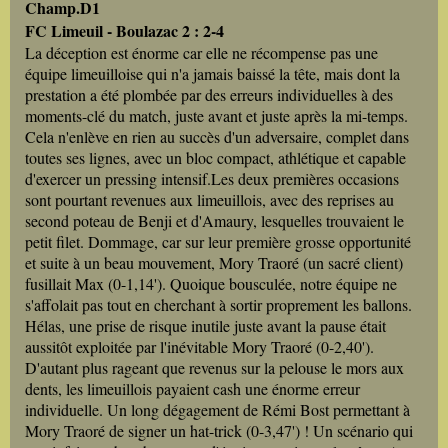
Champ.D1
FC Limeuil - Boulazac 2 : 2-4
La déception est énorme car elle ne récompense pas une
équipe limeuilloise qui n'a jamais baissé la tête, mais dont la
prestation a été plombée par des erreurs individuelles à des
moments-clé du match, juste avant et juste après la mi-temps.
Cela n'enlève en rien au succès d'un adversaire, complet dans
toutes ses lignes, avec un bloc compact, athlétique et capable
d'exercer un pressing intensif.Les deux premières occasions
sont pourtant revenues aux limeuillois, avec des reprises au
second poteau de Benji et d'Amaury, lesquelles trouvaient le
petit filet. Dommage, car sur leur première grosse opportunité
et suite à un beau mouvement, Mory Traoré (un sacré client)
fusillait Max (0-1,14'). Quoique bousculée, notre équipe ne
s'affolait pas tout en cherchant à sortir proprement les ballons.
Hélas, une prise de risque inutile juste avant la pause était
aussitôt exploitée par l'inévitable Mory Traoré (0-2,40').
D'autant plus rageant que revenus sur la pelouse le mors aux
dents, les limeuillois payaient cash une énorme erreur
individuelle. Un long dégagement de Rémi Bost permettant à
Mory Traoré de signer un hat-trick (0-3,47') ! Un scénario qui