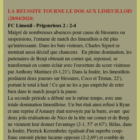
LA REUSSITE TOURNE LE DOS AUX LIMEUILLOIS
(28/04/2024)
FC Limeuil - Prigonrieux 2 : 2-4
Malgré de nombreuses absences pour cause de blessures ou
suspensions, l'entame de match des limeuillois a été plus
qu'intéressante. Dans les buts visiteurs, Charles Signol se
montrait aussi décisif que chanceux. En pleine domination, les
partenaires de Benji obtenait un corner qui, repoussé, se
transformait en contre-éclair avec l'ouverture du score visiteuse
par Anthony Martinez (0-1,21'). Dans la foulée, les limeuillois
perdaient deux joueurs sur blessures, Coco et Tristan, 22'),
portant le total à huit ! Ce qui ne les a pas empêché de reter
bien dans le match jusqu'à la pause.
La seconde période a débuté sur le même tempo, avec une
totale domination limeuilloise. Un but était ainsi refusé à Ryan
et une reprise d'Amaury était renvoyée par la barre, avant que
deux jolis réalisations de Nico de la tête sur corner et de Benji
ne viennent leur donner l'avantage (2-1, 57' et 67'). Hélas, dans
la foulée, Pierrick Kerembelec égalisait d'un superbe coup-
franc enroulé pleine lucarne opposée (2-2,69') et comble de